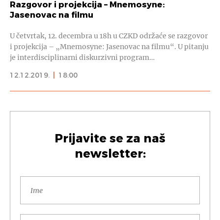
Razgovor i projekcija – Mnemosyne:
Jasenovac na filmu
U četvrtak, 12. decembra u 18h u CZKD održaće se razgovor
i projekcija – „Mnemosyne: Jasenovac na filmu“. U pitanju
je interdisciplinarni diskurzivni program…
12.12.2019.
|
18:00
Prijavite se za naš
newsletter: