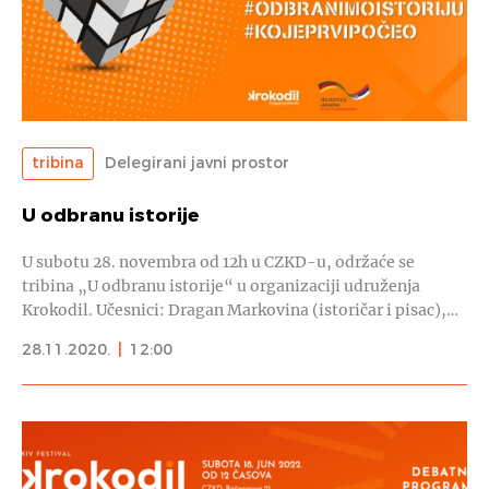
tribina
Delegirani javni prostor
U odbranu istorije
U subotu 28. novembra od 12h u CZKD-u, održaće se
tribina „U odbranu istorije“ u organizaciji udruženja
Krokodil. Učesnici: Dragan Markovina (istoričar i pisac),…
28.11.2020.
|
12:00