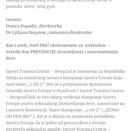
periodu 2009-2014 god.
Govore:
Dusica Popadic, direktorka
Dr Ljiljana Bogavac, zamenica direktorke
Kao i uvek, DAN PRE! obelezavamo 19. novembar –
Svetski dan PREVENCIJE zlostavljanja i zanemarivanja
dece.
Incest Trauma Centar – Beograd je imenovan za Republiku
Srbiju za zvanicnog nosioca Kampanje Saveta Evrope koja
nosi naziv „1 OD 5“. Rec je o potpisanom Sporazumu
izmedju Saveta Evrope u Strazburu i Incest Trauma Centra
– Beograd koji se tice naseg vodjenja Kampanje Saveta
Evrope protiv seksualnog zlostavljanja dece, zasnovane na
Lanzarot Konvenciji. Naziv Kampanje, „1 od 5“ („JEDNO
OD PETORO“), dat je u skladu sa zvanicnim podatkom
Saveta Evrope da je jedno od petoro dece u Evropi
prezivelo seksualno nasilje. Incest Trauma Centar –