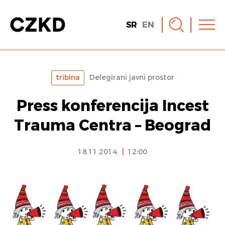
SR
EN
tribina
Delegirani javni prostor
Press konferencija Incest
Trauma Centra – Beograd
18.11.2014.
|
12:00