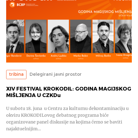
tribina
Delegirani javni prostor
XIV FESTIVAL KROKODIL: GODINA MAGIJSKOG
MIŠLJENJA U CZKDu
U subotu 18. juna u Centru za kulturnu dekontaminaciju u
okviru KROKODILovog debatnog programa biće
organizovane panel diskusije na kojima ćemo se baviti
najaktuelnijim…