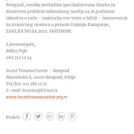
Beograd, zenska nevladina specijalizovana sluzba za
drustveni problem seksualnog nasilja sa 21 godinom
iskustva u radu – najstarija ove vrste u Srbiji – imenovan je
za zvanicnog nosioca u punom trajanju Kampanje,
ZAKLJUCNO SA 2015. GODINOM.
S postovanjem,
Milica Pejic
063 752 12 54
Incest Trauma Centar – Beograd
Macvanska 8, 11000 Beograd, Srbija
Tel./fax: 011 386 13 32
E-mail: itcentar@EUnet.rs
www.incesttraumacentar.org.rs
Podeli: