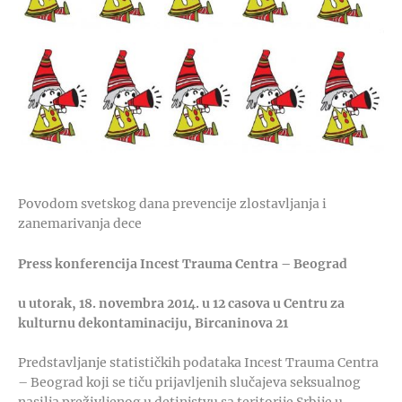
Povodom svetskog dana prevencije zlostavljanja i
zanemarivanja dece
Press konferencija Incest Trauma Centra – Beograd
u utorak, 18. novembra 2014. u 12 casova u Centru za
kulturnu dekontaminaciju, Bircaninova 21
Predstavljanje statističkih podataka Incest Trauma Centra
– Beograd koji se tiču prijavljenih slučajeva seksualnog
nasilja preživljenog u detinjstvu sa teritorije Srbije u