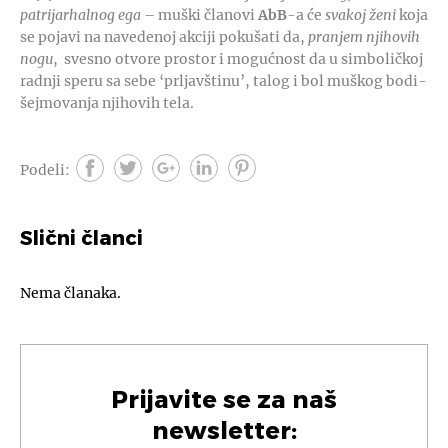
patrijarhalnog ega
– muški članovi
AbB
-a će
svakoj ženi
koja
se pojavi na navedenoj akciji pokušati da,
pranjem njihovih
nogu
, svesno otvore prostor i mogućnost da u simboličkoj
radnji speru sa sebe ‘prljavštinu’, talog i bol muškog bodi-
šejmovanja njihovih tela.
Podeli:
Slični članci
Nema članaka.
Prijavite se za naš
newsletter: