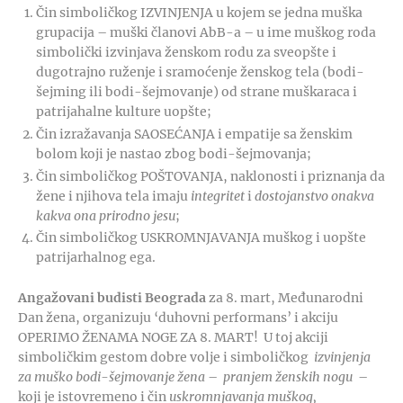
Čin simboličkog IZVINJENJA u kojem se jedna muška
grupacija – muški članovi AbB-a – u ime muškog roda
simbolički izvinjava ženskom rodu za sveopšte i
dugotrajno ruženje i sramoćenje ženskog tela (bodi-
šejming ili bodi-šejmovanje) od strane muškaraca i
patrijahalne kulture uopšte;
Čin izražavanja SAOSEĆANJA i empatije sa ženskim
bolom koji je nastao zbog bodi-šejmovanja;
Čin simboličkog POŠTOVANJA, naklonosti i priznanja da
žene i njihova tela imaju
integritet
i
dostojanstvo onakva
kakva ona prirodno
jesu
;
Čin simboličkog USKROMNJAVANJA muškog i uopšte
patrijarhalnog ega.
Angažovani budisti Beograda
za 8. mart, Međunarodni
Dan žena, organizuju ‘duhovni performans’ i akciju
OPERIMO ŽENAMA NOGE ZA 8. MART! U toj akciji
simboličkim gestom dobre volje i simboličkog
izvinjenja
za muško bodi-šejmovanje žena
–
pranjem ženskih nogu
–
koji je istovremeno i čin
uskromnjavanja muškog,