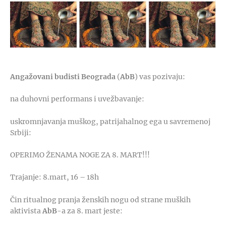
Angažovani budisti Beograda
(
AbB
) vas pozivaju:
na duhovni performans i uvežbavanje:
uskromnjavanja muškog, patrijahalnog ega u savremenoj
Srbiji:
OPERIMO ŽENAMA NOGE ZA 8. MART!!!
Trajanje: 8.mart, 16 – 18h
Čin ritualnog pranja ženskih nogu od strane muških
aktivista
AbB
-a za 8. mart jeste: