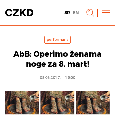
SR
EN
performans
AbB: Operimo ženama
noge za 8. mart!
08.03.2017.
|
16:00