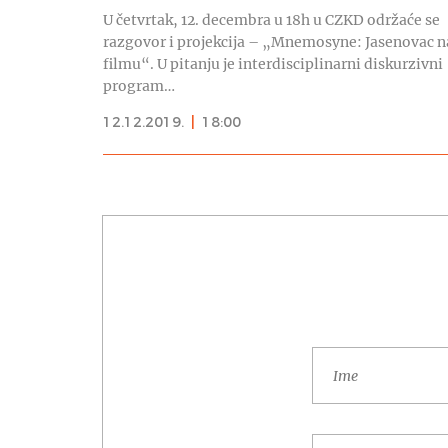
U četvrtak, 12. decembra u 18h u CZKD održaće se
razgovor i projekcija – „Mnemosyne: Jasenovac n
filmu“. U pitanju je interdisciplinarni diskurzivni
program…
12.12.2019.
|
18:00