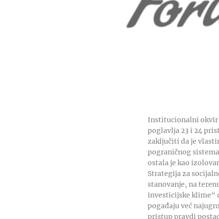
Institucionalni okvir
poglavlja 23 i 24 p
zaključiti da je vlas
pograničnog sistema 
ostala je kao izolov
Strategija za socija
stanovanje, na tere
investicijske klime“ 
pogađaju već najugro
pristup pravdi posta