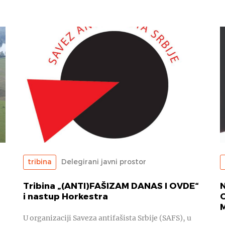
tribina
Delegirani javni prostor
Tribina „(ANTI)FAŠIZAM DANAS I OVDE“
N
i nastup Horkestra
U organizaciji Saveza antifašista Srbije (SAFS), u