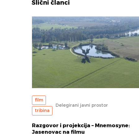
Slični članci
film
Delegirani javni prostor
tribina
Razgovor i projekcija – Mnemosyne:
Jasenovac na filmu