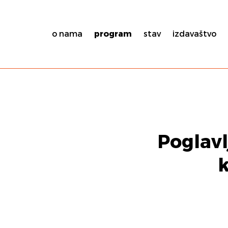
o nama
program
stav
izdavaštvo
Poglavlj
k