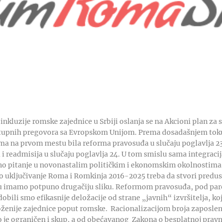
 inkluzije romske zajednice u Srbiji oslanja se na Akcioni plan za
ristupnih pregovora sa Evropskom Unijom. Prema dosadašnjem t
tima na prvom mestu bila reforma pravosuđa u slučaju poglavlja 23
i readmisija u slučaju poglavlja 24. U tom smislu sama integraci
ano pitanje u novonastalim političkim i ekonomskim okolnostima
lno uključivanje Roma i Romkinja 2016-2025 treba da stvori predu
nu imamo potpuno drugačiju sliku. Reformom pravosuđa, pod pa
dobili smo efikasnije deložacije od strane „javnih“ izvršitelja, ko
ženije zajednice poput romske. Racionalizacijom broja zaposle
o je ograničen i skup, a od obećavanog Zakona o besplatnoj prav