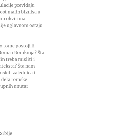
ulacije previđaju
ost malih biznisa u
nim okvirima
zije uglavnom ostaju
 tome postoji li
 Roma i Romkinja? Šta
in treba misliti i
onteksta? Šta nam
mskih zajednica i
g dela romske
stupnih unutar
Srbije