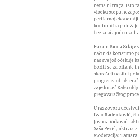
nema ni traga. Isto 
visoku stopu nezapos
perifernoj ekonomiji
konfrontira položaju
bez značajnih rezulta
Forum Roma Srbije
način da koristimo p
nas sve još očekuje k
boriti se za pitanje
skorašnji nasilni po
progresivnih aktera? 
zajednice? Kako uklju
pregovaračkog proce
U razgovoru učestvuj
Ivan Radenković,
čl
Jovana Vuković,
akti
Saša Perić,
aktivista
Moderacija:
Tamara 