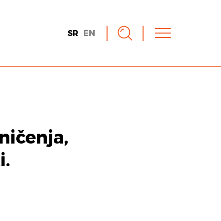
SR
EN
aničenja,
i.