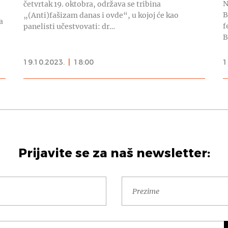
N
četvrtak 19. oktobra, održava se tribina
B
„(Anti)fašizam danas i ovde“, u kojoj će kao
a
f
panelisti učestvovati: dr…
B
19.10.2023.
|
18:00
1
Prijavite se za naš newsletter: