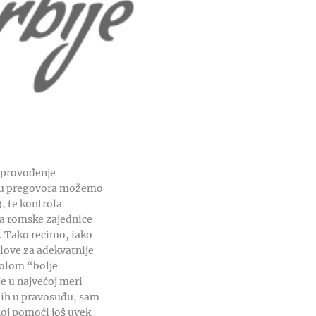
 sprovođenje
oku pregovora možemo
, te kontrola
ja romske zajednice
. Tako recimo, iako
slove za adekvatnije
rolom “bolje
je u najvećoj meri
nih u pravosuđu, sam
noj pomoći još uvek