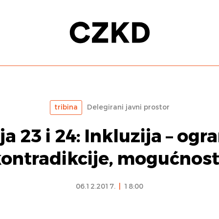
tribina
Delegirani javni prostor
a 23 i 24: Inkluzija – ogr
ontradikcije, mogućnost
06.12.2017.
|
18:00