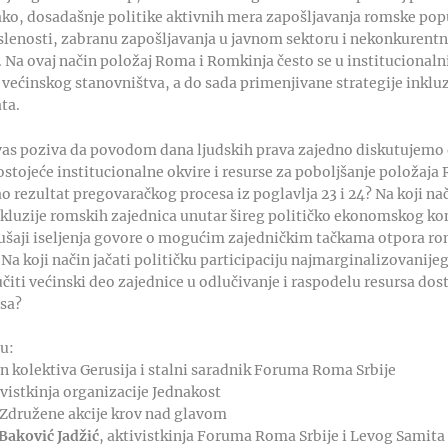
tako, dosadašnje politike aktivnih mera zapošljavanja romske pop
lenosti, zabranu zapošljavanja u javnom sektoru i nekonkurentn
. Na ovaj način položaj Roma i Romkinja često se u institucional
 većinskog stanovništva, a do sada primenjivane strategije inklu
ta.
vas poziva da povodom dana ljudskih prava zajedno diskutujemo o
ostojeće institucionalne okvire i resurse za poboljšanje položaja
ao rezultat pregovaračkog procesa iz poglavlja 23 i 24? Na koji nač
 inkluzije romskih zajednica unutar šireg političko ekonomskog k
kušaji iseljenja govore o mogućim zajedničkim tačkama otpora ro
Na koji način jačati političku participaciju najmarginalizovanije
čiti većinski deo zajednice u odlučivanje i raspodelu resursa do
sa?
u:
an kolektiva Gerusija i stalni saradnik Foruma Roma Srbije
vistkinja organizacije Jednakost
 Združene akcije krov nad glavom
Baković Jadžić
, aktivistkinja Foruma Roma Srbije i Levog Samita 