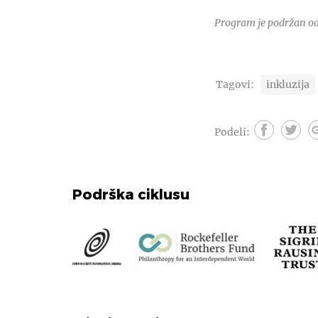
Program je podržan od
Tagovi:
inkluzija
Podeli:
Podrška ciklusu