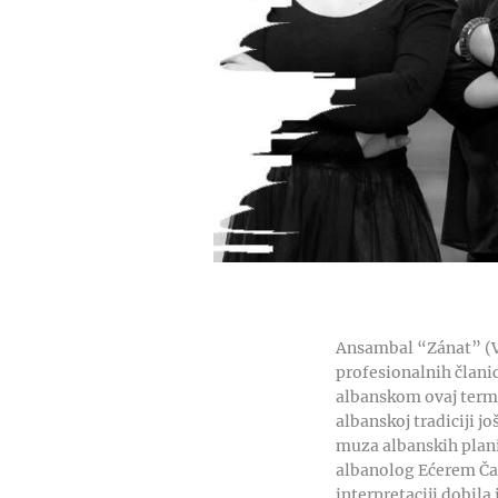
Ansambal “Zánat” (Vi
profesionalnih člani
albanskom ovaj termi
albanskoj tradiciji j
muza albanskih plani
albanolog Ećerem Čabe
interpretaciji dobila