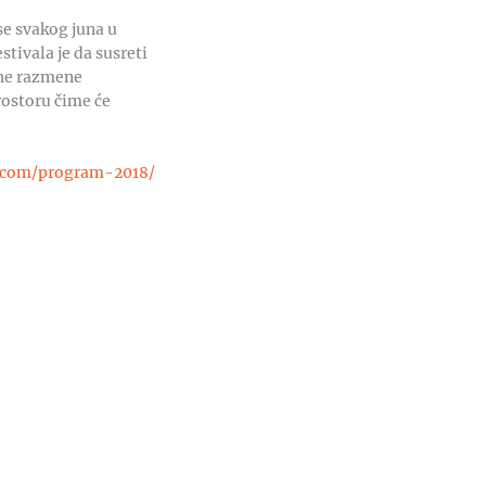
se svakog juna u
tivala je da susreti
ane razmene
rostoru čime će
n.com/program-2018/