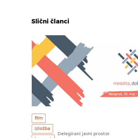
Slični članci
film
izložba
Delegirani javni prostor