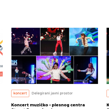
koncert
Delegirani javni prostor
Koncert muzičko – plesnog centra
K