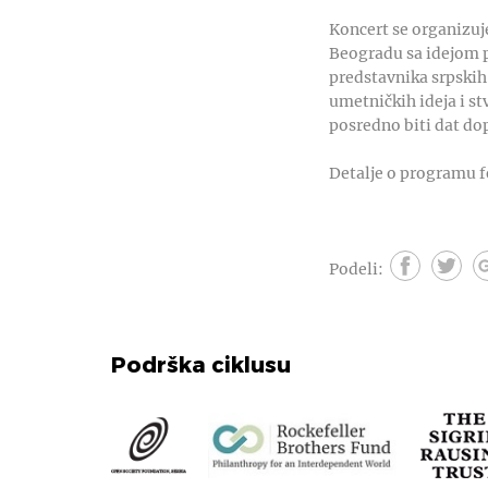
Koncert se organizuje
Beogradu sa idejom pr
predstavnika srpskih
umetničkih ideja i s
posredno biti dat do
Detalje o programu f
Podeli:
Podrška ciklusu