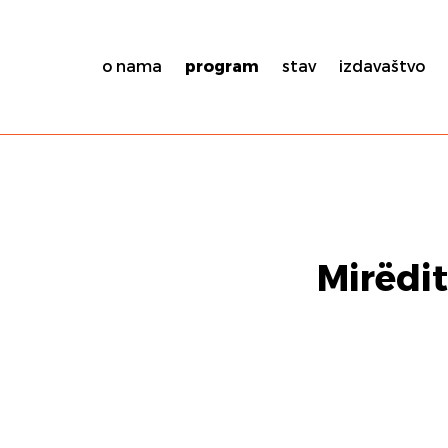
o nama
program
stav
izdavaštvo
Mirëdi