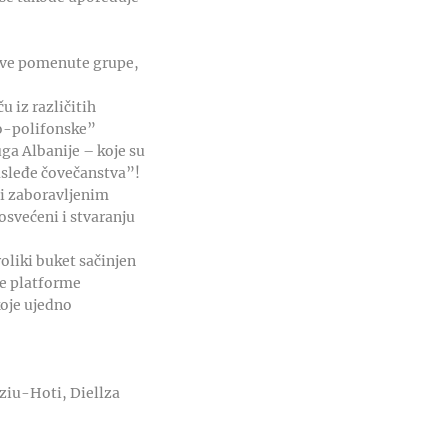
jeve pomenute grupe,
 iz različitih
Iso-polifonske”
ga Albanije – koje su
asleđe čovečanstva”!
 i zaboravljenim
osvećeni i stvaranju
oliki buket sačinjen
ne platforme
koje ujedno
ziu-Hoti, Diellza