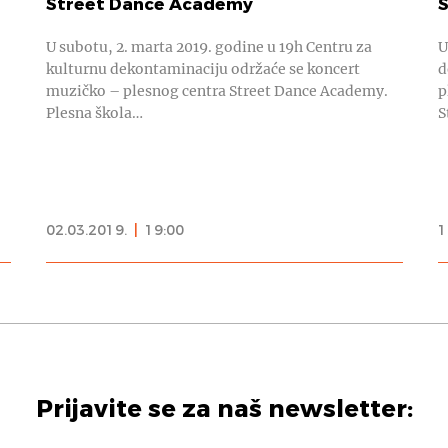
Street Dance Academy
U subotu, 2. marta 2019. godine u 19h Centru za
U
kulturnu dekontaminaciju održaće se koncert
d
muzičko – plesnog centra Street Dance Academy.
p
Plesna škola…
S
02.03.2019.
|
19:00
1
Prijavite se za naš newsletter: