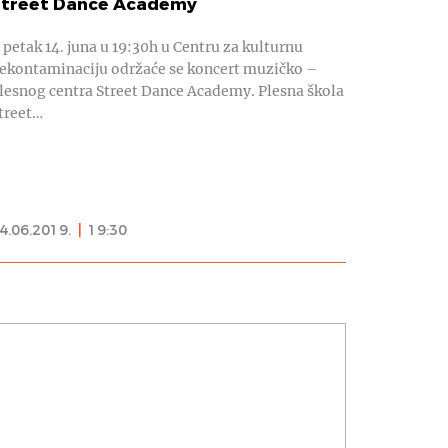
Street Dance Academy
 petak 14. juna u 19:30h u Centru za kulturnu
ekontaminaciju održaće se koncert muzičko –
lesnog centra Street Dance Academy. Plesna škola
treet…
4.06.2019.
|
19:30