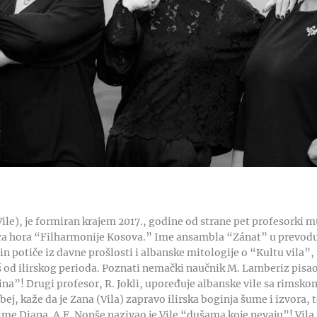
le), je formiran krajem 2017., godine od strane pet profesorki mu
ca hora “Filharmonije Kosova.” Ime ansambla “Zánat” u prevodu 
n potiče iz davne prošlosti i albanske mitologije o “Kultu vila”
oš od ilirskog perioda. Poznati nemački naučnik M. Lamberiz pisao 
na”! Drugi profesor, R. Jokli, upoređuje albanske vile sa rimsk
j, kaže da je Zana (Vila) zapravo ilirska boginja šume i izvora, t
 ime Diana. A.F. Nopše nazivao je Vile “dušama koje pevaju”! Vil