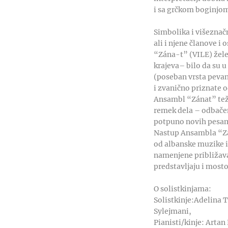
i sa grčkom boginjo
Simbolika i višeznač
ali i njene članove i 
“Zána-t” (VILE) žele 
krajeva– bilo da su u
(poseban vrsta pevanj
i zvanično priznate 
Ansambl “Zánat” teži
remek dela – odbačen
potpuno novih pesa
Nastup Ansambla “Zána
od albanske muzike i
namenjene približava
predstavljaju i mosto
O solistkinjama:
Solistkinje:Adelina 
Sylejmani,
Pianisti/kinje: Arta