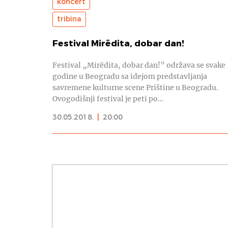
koncert
tribina
Festival Mirëdita, dobar dan!
Festival „Mirëdita, dobar dan!” održava se svake
godine u Beogradu sa idejom predstavljanja
savremene kulturne scene Prištine u Beogradu.
Ovogodišnji festival je peti po…
30.05.2018.
|
20:00