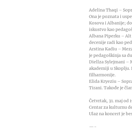
Adelina Thaqi – Sopr
Ona je poznata i uspe
Kosova i Albanije; d
iskustvo kao pedagoš
Albana Piperku – Alt 
decenije radi kao ped
Arstina Kadiu – Mezz
je pedagoškinja sa d
Diellza Sylejmani – 
akademiji u Skoplju. 
filharmonije.
Elida Kryeziu – Sopr
Tirani. Takođe je čla
Četvrtak, 31. maj od 
Centar za kulturnu d
Ulaz na koncert je be
—-