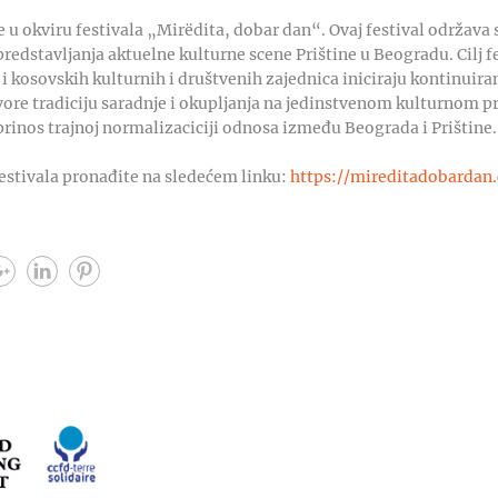
 u okviru festivala „Mirëdita, dobar dan“. Ovaj festival održava 
edstavljanja aktuelne kulturne scene Prištine u Beogradu. Cilj fes
 i kosovskih kulturnih i društvenih zajednica iniciraju kontinuir
tvore tradiciju saradnje i okupljanja na jedinstvenom kulturnom p
prinos trajnoj normalizaciciji odnosa između Beograda i Prištine.
estivala pronađite na sledećem linku:
https://mireditadobarda