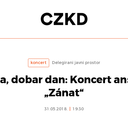
koncert
Delegirani javni prostor
ta, dobar dan: Koncert a
„Zánat“
31.05.2018.
|
19:30