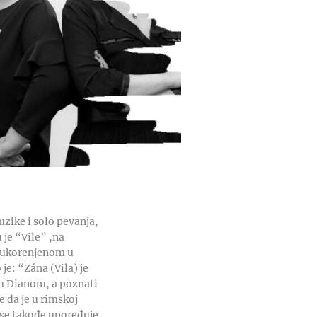
zike i solo pevanja,
je “Vile” ,na
, ukorenjenom u
je: “Zána (Vila) je
om Dianom, a poznati
e da je u rimskoj
a se takođe upoređuje