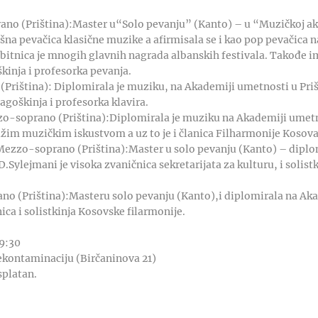
ano (Priština):Master u“Solo pevanju” (Kanto) – u “Muzičkoj ak
šna pevačica klasične muzike a afirmisala se i kao pop pevačica 
obitnica je mnogih glavnih nagrada albanskih festivala. Takođe 
kinja i profesorka pevanja.
(Priština): Diplomirala je muziku, na Akademiji umetnosti u Prišt
agoškinja i profesorka klavira.
o-soprano (Priština):Diplomirala je muziku na Akademiji umetno
užim muzičkim iskustvom a uz to je i članica Filharmonije Kosova
Mezzo-soprano (Priština):Master u solo pevanju (Kanto) – dipl
D.Sylejmani je visoka zvaničnica sekretarijata za kulturu, i solis
ano (Priština):Masteru solo pevanju (Kanto),i diplomirala na Ak
nica i solistkinja Kosovske filarmonije.
19:30
ekontaminaciju (Birčaninova 21)
splatan.