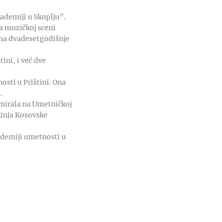
ademiji u Skoplju”.
na muzičkoj sceni
ima dvadesetgodišnje
ini, i već dve
sti u Prištini. Ona
.
omirala na Umetničkoj
tkinja Kosovske
ademiji umetnosti u