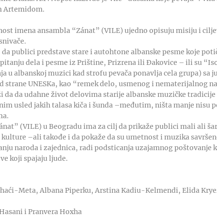
m Artemidom.
nost imena ansambla “Zánat” (VILE) ujedno opisuju misiju i cil
osnivače.
da publici predstave stare i autohtone albanske pesme koje potiču
 pitanju dela i pesme iz Prištine, Prizrena ili Đakovice – ili su “
a u albanskoj muzici kad strofu pevača ponavlja cela grupa) sa ju
od strane UNESKa, kao “remek delo, usmenog i nematerijalnog n
 da da udahne život delovima starije albanske muzičke tradicije
im usled jakih talasa kiča i šunda –međutim, ništa manje nisu p
ma.
t” (VILE) u Beogradu ima za cilj da prikaže publici mali ali šar
 kulture –ali takođe i da pokaže da su umetnost i muzika savrše
nju naroda i zajednica, radi podsticanja uzajamnog poštovanje 
ve koji spajaju ljude.
Thaći-Meta, Albana Piperku, Arstina Kadiu-Kelmendi, Elida Krye
n Hasani i Pranvera Hoxha