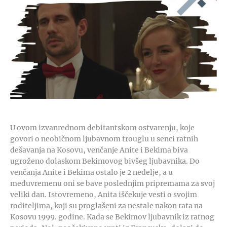
U ovom izvanrednom debitantskom ostvarenju, koje
govori o neobičnom ljubavnom trouglu u senci ratnih
dešavanja na Kosovu, venčanje Anite i Bekima biva
ugroženo dolaskom Bekimovog bivšeg ljubavnika. Do
venčanja Anite i Bekima ostalo je 2 nedelje, a u
međuvremenu oni se bave poslednjim pripremama za svoj
veliki dan. Istovremeno, Anita iščekuje vesti o svojim
roditeljima, koji su proglašeni za nestale nakon rata na
Kosovu 1999. godine. Kada se Bekimov ljubavnik iz ratnog