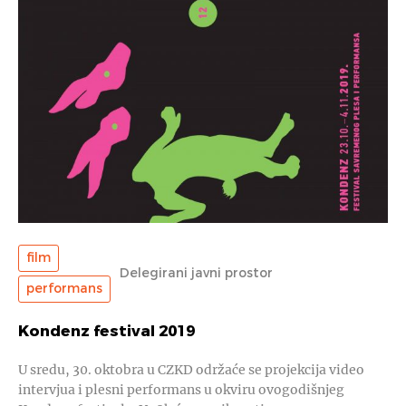
film
Delegirani javni prostor
performans
Kondenz festival 2019
U sredu, 30. oktobra u CZKD održaće se projekcija video
intervjua i plesni performans u okviru ovogodišnjeg