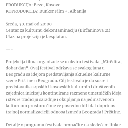
PRODUKCIJA: Beze, Kosovo
KOPRODUKCIJA: Bunker Film +, Albanija
Sreda, 30. maj od 20:00
Centar za kulturnu dekontaminaciju (Birčaninova 21)
Ulaz na projekciju je besplatan.
—-
Projekcija filma organizuje se u okviru festivala „Mirëdita,
dobar dan“. Ovaj festival održava se svakog juna u
Beogradu sa idejom predstavljanja aktuelne kulturne
scene Prištine u Beogradu. Cilj festivala je da susreti
predstavnika srpskih i kosovskih kulturnih i društvenih
zajednica iniciraju kontinuirane razmene umetničkih ideja
i stvore tradiciju saradnje i okupljanja na jedinstvenom
kulturnom prostoru čime će posredno biti dat doprinos
trajnoj normalizaciciji odnosa između Beograda i Prištine.
Detalje o programu festivala pronađite na sledećem linku: