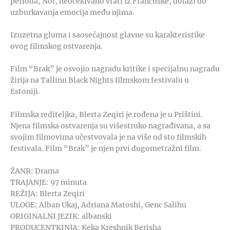
perioda, Nol, neočekivano vrati iz Francuske, dolazi do
uzburkavanja emocija među njima.
Izuzetna gluma i saosećajnost glavne su karakteristike
ovog filmskog ostvarenja.
Film “Brak” je osvojio nagradu kritike i specijalnu nagradu
žirija na Tallinn Black Nights filmskom festivalu u
Estoniji.
Filmska rediteljka, Blerta Zeqiri je rođena je u Prištini.
Njena filmska ostvarenja su višestruko nagrađivana, a sa
svojim filmovima učestvovala je na više od sto filmskih
festivala. Film “Brak” je njen prvi dugometražni film.
ŽANR: Drama
TRAJANJE: 97 minuta
REŽIJA: Blerta Zeqiri
ULOGE: Alban Ukaj, Adriana Matoshi, Genc Salihu
ORIGINALNI JEZIK: albanski
PRODUCENTKINJA: Keka Kreshnik Berisha