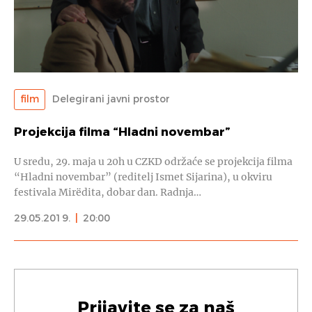
film
Delegirani javni prostor
Projekcija filma “Hladni novembar”
U sredu, 29. maja u 20h u CZKD održaće se projekcija filma
“Hladni novembar” (reditelj Ismet Sijarina), u okviru
festivala Mirëdita, dobar dan. Radnja…
29.05.2019.
|
20:00
Prijavite se za naš