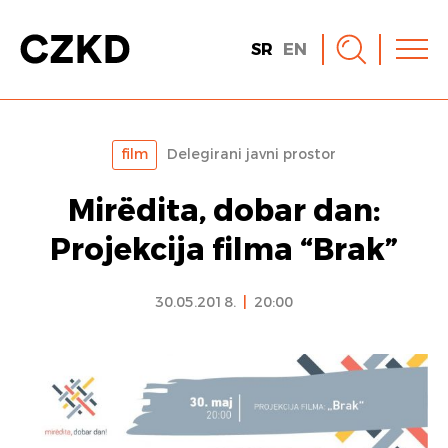
SR
EN
film
Delegirani javni prostor
Mirëdita, dobar dan:
Projekcija filma “Brak”
30.05.2018.
|
20:00