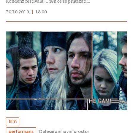
Kondenz festivala. U 18h će se prikazati…
30.10.2019.
|
18:00
film
performans
Delegirani javni prostor