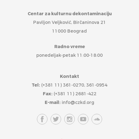
Centar za kulturnu dekontaminaciju
Paviljon Veljković, Birčaninova 21
11000 Beograd
Radno vreme
ponedeljak-petak 11:00-18:00
Kontakt
Tel:
(+381 11) 361-0270, 361-0954
Fax:
(+381 11) 2681-422
E-mail:
info@czkd.org