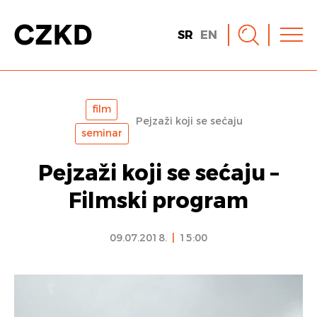
SR
EN
film
Pejzaži koji se sećaju
seminar
Pejzaži koji se sećaju –
Filmski program
09.07.2018.
|
15:00