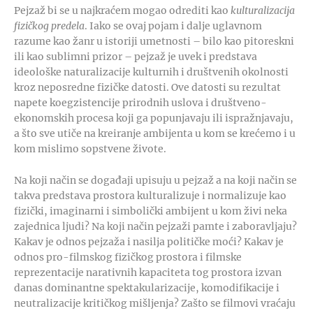
Pejzaž bi se u najkraćem mogao odrediti kao
kulturalizacija
fizičkog predela
. Iako se ovaj pojam i dalje uglavnom
razume kao žanr u istoriji umetnosti – bilo kao pitoreskni
ili kao sublimni prizor – pejzaž je uvek i predstava
ideološke naturalizacije kulturnih i društvenih okolnosti
kroz neposredne fizičke datosti. Ove datosti su rezultat
napete koegzistencije prirodnih uslova i društveno-
ekonomskih procesa koji ga popunjavaju ili ispražnjavaju,
a što sve utiče na kreiranje ambijenta u kom se krećemo i u
kom mislimo sopstvene živote.
Na koji način se događaji upisuju u pejzaž a na koji način se
takva predstava prostora kulturalizuje i normalizuje kao
fizički, imaginarni i simbolički ambijent u kom živi neka
zajednica ljudi? Na koji način pejzaži pamte i zaboravljaju?
Kakav je odnos pejzaža i nasilja političke moći? Kakav je
odnos pro-filmskog fizičkog prostora i filmske
reprezentacije narativnih kapaciteta tog prostora izvan
danas dominantne spektakularizacije, komodifikacije i
neutralizacije kritičkog mišljenja? Zašto se filmovi vraćaju