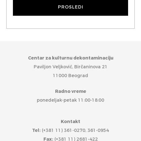
Centar za kulturnu dekontaminaciju
Paviljon Veljković, Birčaninova 21
11000 Beograd
Radno vreme
ponedeljak-petak 11:00-18:00
Kontakt
Tel:
(+381 11) 361-0270, 361-0954
Fax:
(+381 11) 2681-422