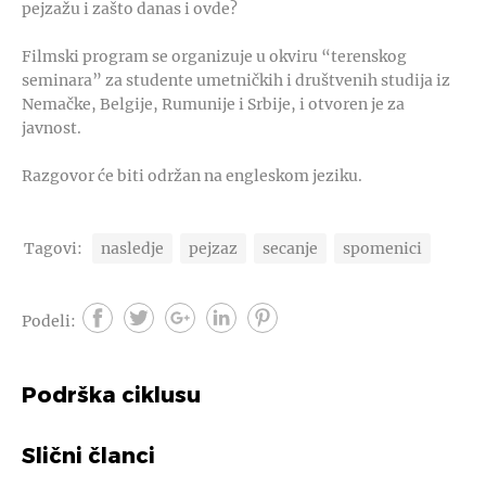
pejzažu i zašto danas i ovde?
Filmski program se organizuje u okviru “terenskog
seminara” za studente umetničkih i društvenih studija iz
Nemačke, Belgije, Rumunije i Srbije, i otvoren je za
javnost.
Razgovor će biti održan na engleskom jeziku.
Tagovi:
nasledje
pejzaz
secanje
spomenici
Podeli:
Podrška ciklusu
Slični članci