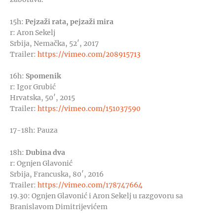
15h:
Pejzaži rata, pejzaži mira
r: Aron Sekelj
Srbija, Nemačka, 52′, 2017
Trailer:
https://vimeo.com/208915713
16h:
Spomenik
r: Igor Grubić
Hrvatska, 50′, 2015
Trailer:
https://vimeo.com/151037590
17-18h: Pauza
18h:
Dubina dva
r: Ognjen Glavonić
Srbija, Francuska, 80′, 2016
Trailer:
https://vimeo.com/178747664
19.30: Ognjen Glavonić i Aron Sekelj u razgovoru sa
Branislavom Dimitrijevićem