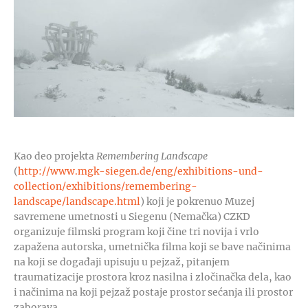
Kao deo projekta
Remembering Landscape
(
http://www.mgk-siegen.de/eng/exhibitions-und-
collection/exhibitions/remembering-
landscape/landscape.html
) koji je pokrenuo Muzej
savremene umetnosti u Siegenu (Nemačka) CZKD
organizuje filmski program koji čine tri novija i vrlo
zapažena autorska, umetnička filma koji se bave načinima
na koji se događaji upisuju u pejzaž, pitanjem
traumatizacije prostora kroz nasilna i zločinačka dela, kao
i načinima na koji pejzaž postaje prostor sećanja ili prostor
zaborava.