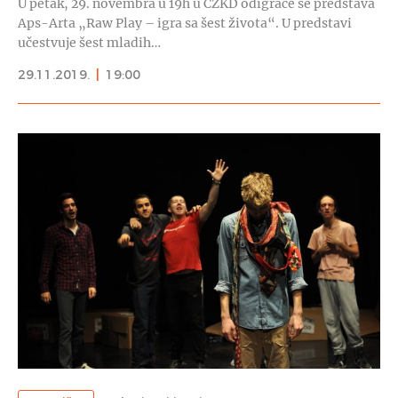
U petak, 29. novembra u 19h u CZKD odigraće se predstava
Aps-Arta „Raw Play – igra sa šest života“. U predstavi
učestvuje šest mladih…
29.11.2019.
|
19:00