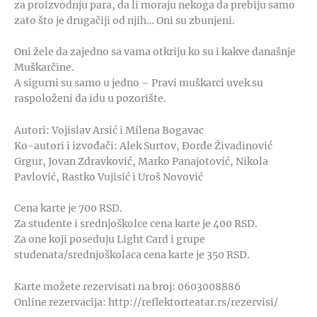
za proizvodnju para, da li moraju nekoga da prebiju samo
zato što je drugačiji od njih… Oni su zbunjeni.
Oni žele da zajedno sa vama otkriju ko su i kakve današnje
Muškarčine.
A sigurni su samo u jedno – Pravi muškarci uvek su
raspoloženi da idu u pozorište.
Autori: Vojislav Arsić i Milena Bogavac
Ko-autori i izvođači: Alek Surtov, Đorđe Živadinović
Grgur, Jovan Zdravković, Marko Panajotović, Nikola
Pavlović, Rastko Vujisić i Uroš Novović
Cena karte je 700 RSD.
Za studente i srednjoškolce cena karte je 400 RSD.
Za one koji poseduju Light Card i grupe
studenata/srednjoškolaca cena karte je 350 RSD.
Karte možete rezervisati na broj: 0603008886
Online rezervacija: http://reflektorteatar.rs/rezervisi/