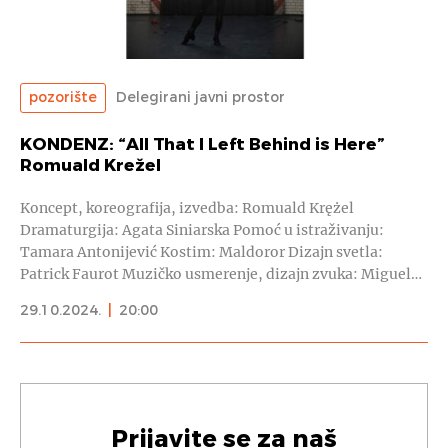
pozorište
Delegirani javni prostor
KONDENZ: “All That I Left Behind is Here”
Romuald Krežel
Koncept, koreografija, izvedba: Romuald Krężel
Dramaturgija: Agata Siniarska Pomoć u istraživanju:
Tamara Antonijević Kostim: Maldoror Dizajn svetla:
Patrick Faurot Muzičko usmerenje, dizajn zvuka: Miguel…
29.10.2024.
|
20:00
Prijavite se za naš