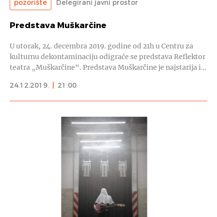
pozorište
Delegirani javni prostor
Predstava Muškarčine
U utorak, 24. decembra 2019. godine od 21h u Centru za
kulturnu dekontaminaciju odigraće se predstava Reflektor
teatra „Muškarčine“. Predstava Muškarčine je najstarija i…
24.12.2019.
|
21:00