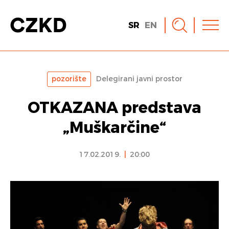
SR
EN
pozorište
Delegirani javni prostor
OTKAZANA predstava
„Muškarčine“
17.02.2019.
|
20:00