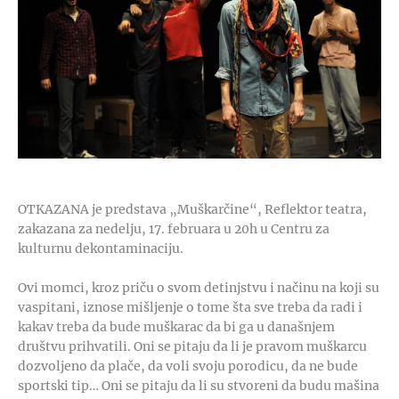
OTKAZANA je predstava „Muškarčine“, Reflektor teatra,
zakazana za
nedelju, 17. februara u 20h u Centru za
kulturnu dekontaminaciju.
Ovi momci, kroz priču o svom detinjstvu i načinu na koji su
vaspitani, iznose mišljenje o tome šta sve treba da radi i
kakav treba da bude muškarac da bi ga u današnjem
društvu prihvatili. Oni se pitaju da li je pravom muškarcu
dozvoljeno da plače, da voli svoju porodicu, da ne bude
sportski tip… Oni se pitaju da li su stvoreni da budu mašina