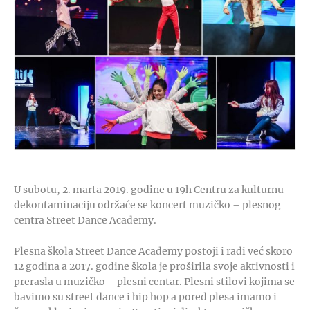
U subotu, 2. marta 2019. godine u 19h Centru za kulturnu
dekontaminaciju održaće se koncert muzičko – plesnog
centra Street Dance Academy.
Plesna škola Street Dance Academy postoji i radi već skoro
12 godina a 2017. godine škola je proširila svoje aktivnosti i
prerasla u muzičko – plesni centar. Plesni stilovi kojima se
bavimo su street dance i hip hop a pored plesa imamo i