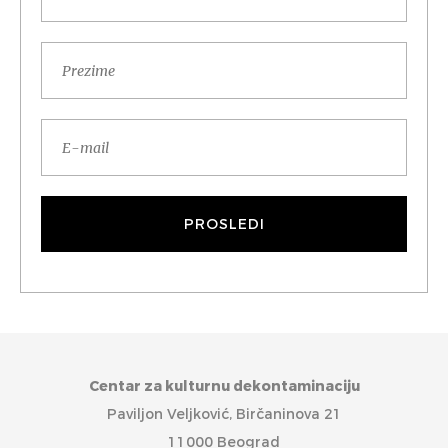
Centar za kulturnu dekontaminaciju
Paviljon Veljković, Birčaninova 21
11000 Beograd