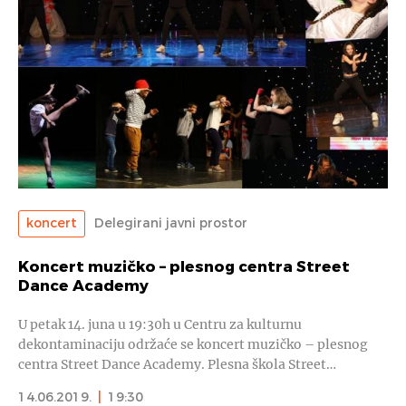
koncert
Delegirani javni prostor
Koncert muzičko – plesnog centra Street
Dance Academy
U petak 14. juna u 19:30h u Centru za kulturnu
dekontaminaciju održaće se koncert muzičko – plesnog
centra Street Dance Academy. Plesna škola Street…
14.06.2019.
|
19:30