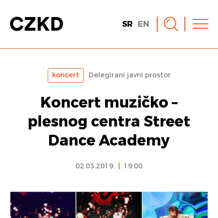
SR
EN
koncert
Delegirani javni prostor
Koncert muzičko –
plesnog centra Street
Dance Academy
02.03.2019.
|
19:00