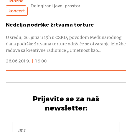
izložba
Delegirani javni prostor
koncert
Nedelja podrške žrtvama torture
U sredu, 26. juna u 19h u CZKD, povodom Međunarodnog
dana podrške žrtvama torture održaće se otvaranje izložbe
radova sa kreativne radionice „Umetnost kao…
26.06.2019.
|
19:00
Prijavite se za naš
newsletter: