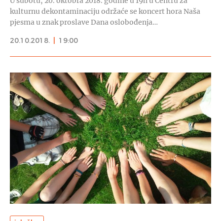
U subotu, 20. oktobra 2018. godine u 19h u Centru za
kulturnu dekontaminaciju održaće se koncert hora Naša
pjesma u znak proslave Dana oslobođenja…
20.10.2018.
|
19:00