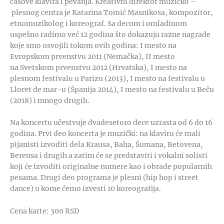
časove klavira i pevanja. Kreativni direktor muzičko –
plesnog centra je Katarina Tomić Masnikosa, kompozitor,
etnomuzikolog i koreograf. Sa decom i omladinom
uspešno radimo već 12 godina što dokazuju razne nagrade
koje smo osvojili tokom ovih godina: I mesto na
Evropskom prvenstvu 2011 (Nemačka), II mesto
na Svetskom prvenstvu 2012 (Hrvatska), I mesto na
plesnom festivalu u Parizu (2013), I mesto na festivalu u
Lloret de mar-u (Španija 2014), I mesto na festivalu u Beču
(2018) i mnogo drugih.
Na koncertu učestvuje dvadesetoro dece uzrasta od 6 do 16
godina. Prvi deo koncerta je muzički: na klaviru će mali
pijanisti izvoditi dela Krausa, Baha, Šumana, Betovena,
Berensa i drugih a zatim će se predstaviti i vokalni solisti
koji će izvoditi originalne numere kao i obrade popularnih
pesama. Drugi deo programa je plesni (hip hop i street
dance) u kome ćemo izvesti 10 koreografija.
Cena karte: 300 RSD