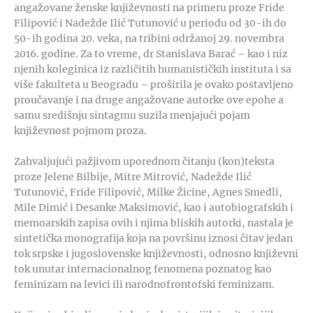
angažovane ženske književnosti na primeru proze Fride
Filipović i Nadežde Ilić Tutunović u periodu od 30-ih do
50-ih godina 20. veka, na tribini održanoj 29. novembra
2016. godine. Za to vreme, dr Stanislava Barać – kao i niz
njenih koleginica iz različitih humanističkih instituta i sa
više fakulteta u Beogradu – proširila je ovako postavljeno
proučavanje i na druge angažovane autorke ove epohe a
samu središnju sintagmu suzila menjajući pojam
književnost pojmom proza.
Zahvaljujući pažjivom uporednom čitanju (kon)teksta
proze Jelene Bilbije, Mitre Mitrović, Nadežde Ilić
Tutunović, Fride Filipović, Milke Žicine, Agnes Smedli,
Mile Dimić i Desanke Maksimović, kao i autobiografskih i
memoarskih zapisa ovih i njima bliskih autorki, nastala je
sintetička monografija koja na površinu iznosi čitav jedan
tok srpske i jugoslovenske književnosti, odnosno književni
tok unutar internacionalnog fenomena poznatog kao
feminizam na levici ili narodnofrontofski feminizam.