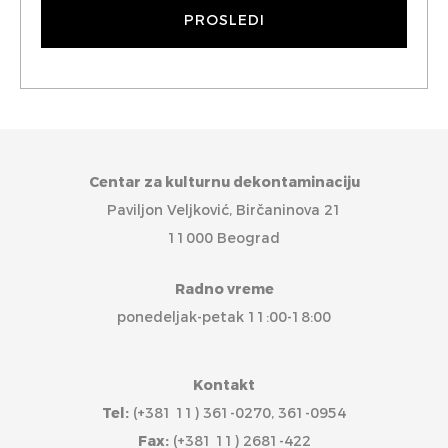
Centar za kulturnu dekontaminaciju
Paviljon Veljković, Birčaninova 21
11000 Beograd
Radno vreme
ponedeljak-petak 11:00-18:00
Kontakt
Tel:
(+381 11) 361-0270, 361-0954
Fax:
(+381 11) 2681-422