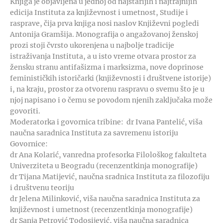
Knjiga je objavljena u jednoj od najstarijih i najtrajnijih
edicija Instituta za književnost i umetnost, Studije i
rasprave, čija prva knjiga nosi naslov Književni pogledi
Antonija Gramšija. Monografija o angažovanoj ženskoj
prozi stoji čvrsto ukorenjena u najbolje tradicije
istraživanja Instituta, a u isto vreme otvara prostor za
žensku stranu antifašizma i marksizma, nove doprinose
feminističkih istoričarki (književnosti i društvene istorije)
i, na kraju, prostor za otvorenu raspravu o svemu što je u
njoj napisano i o čemu se povodom njenih zaključaka može
govoriti.
Moderatorka i govornica tribine: dr Ivana Pantelić, viša
naučna saradnica Instituta za savremenu istoriju
Govornice:
dr Ana Kolarić, vanredna profesorka Filološkog fakulteta
Univerziteta u Beogradu (recenzentkinja monografije)
dr Tijana Matijević, naučna sradnica Instituta za filozofiju
i društvenu teoriju
dr Jelena Milinković, viša naučna saradnica Instituta za
književnost i umetnost (recenzentkinja monografije)
dr Sanja Petrović Todosijević, viša naučna saradnica