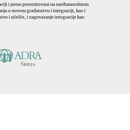
likaciji i javno prezentovani na međunarodnom
nja o novom građanstvu i integraciji, kao i
vo i učešće, i zagovaranje integracije kao