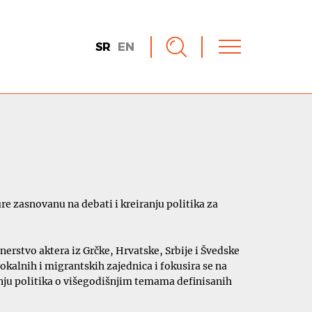
SR
EN
e zasnovanu na debati i kreiranju politika za
rstvo aktera iz Grčke, Hrvatske, Srbije i Švedske
lokalnih i migrantskih zajednica i fokusira se na
ranju politika o višegodišnjim temama definisanih