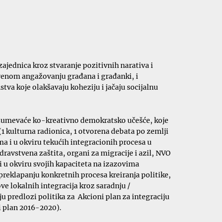
ajednica kroz stvaranje pozitivnih narativa i
tvenom angažovanju građana i građanki, i
a koje olakšavaju koheziju i jačaju socijalnu
razumevaće ko-kreativno demokratsko učešće, koje
(1 kulturna radionica, 1 otvorena debata po zemlji
a i u okviru tekućih integracionih procesa u
ravstvena zaštita, organi za migracije i azil, NVO
iti u okviru svojih kapaciteta na izazovima
 preklapanju konkretnih procesa kreiranja politike,
e lokalnih integracija kroz saradnju /
 predlozi politika za Akcioni plan za integraciju
ki plan 2016-2020).