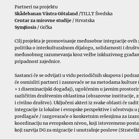
Partneri na projektu
Skådebanan Västra Götaland
/TILLT Švedska
Centar za mirovne studije
/ Hrvatska
Symβiosis
/ Grčka
Cilj projekta je promovisanje međusobne integracije ovih z
politika o interkulturalnom dijalogu, solidarnosti i druš
međusobnog razumevanja kroz vežbe inkluzivnog građanstv
pripadnost zajednice.
Sastanci će se odvijati u vidu periodičnih skupova i pod
će osmisliti partneri i zasnovaće se na metodama kulture 
+ 1 diseminacijski događaj), ugošćenim u javnim prostorim
različitim društvenim oblastima (obrazovne institucije, zd
i civilno društvo). Uključeni akteri iz svake oblasti će rad
integracije iz lokalne i evropske perspektive i učestvuju u
predlagaće / razgovaraće o konkretnim rešenjima za izazov
koordinaciju na evropskom nivou, koji istovremeno postaju
koji razvija DG za migracije i unutrašnje poslove (Strateš