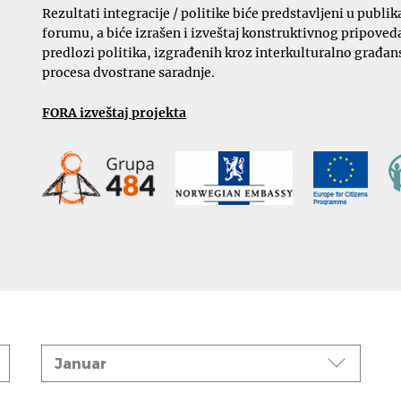
Rezultati integracije / politike biće predstavljeni u pub
forumu, a biće izrašen i izveštaj konstruktivnog pripoveda
predlozi politika, izgrađenih kroz interkulturalno građanst
procesa dvostrane saradnje.
FORA izveštaj projekta
Mesec
Januar