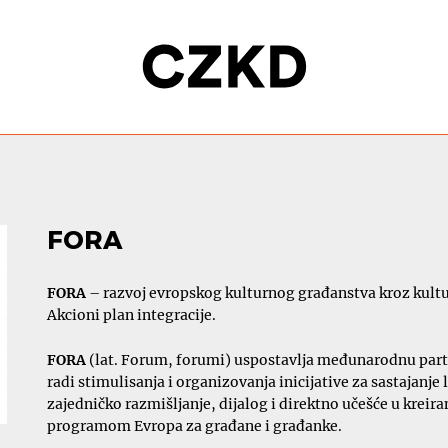
FORA
FORA
– razvoj evropskog kulturnog građanstva kroz kultur
Akcioni plan integracije.
FORA
(lat. Forum, forumi) uspostavlja međunarodnu partne
radi stimulisanja i organizovanja inicijative za sastajanje 
zajedničko razmišljanje, dijalog i direktno učešće u krei
programom Evropa za građane i građanke.