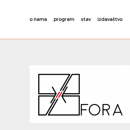
o nama
program
stav
izdavaštvo