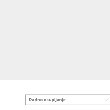
Događaji
Radno okupljanje