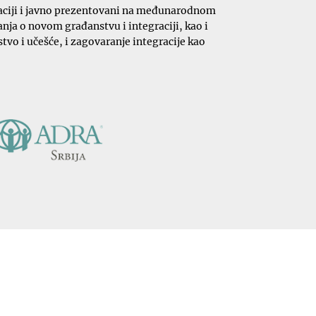
likaciji i javno prezentovani na međunarodnom
nja o novom građanstvu i integraciji, kao i
vo i učešće, i zagovaranje integracije kao