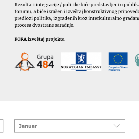
Rezultati integracije / politike biće predstavljeni u pub
forumu, a biće izrašen i izveštaj konstruktivnog pripoveda
predlozi politika, izgrađenih kroz interkulturalno građanst
procesa dvostrane saradnje.
FORA izveštaj projekta
Mesec
Januar