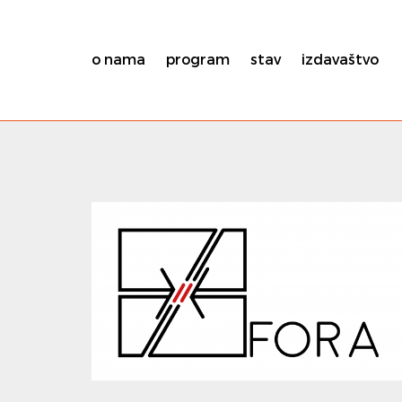
o nama
program
stav
izdavaštvo