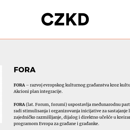
FORA
FORA
– razvoj evropskog kulturnog građanstva kroz kultur
Akcioni plan integracije.
FORA
(lat. Forum, forumi) uspostavlja međunarodnu partne
radi stimulisanja i organizovanja inicijative za sastajanje 
zajedničko razmišljanje, dijalog i direktno učešće u krei
programom Evropa za građane i građanke.