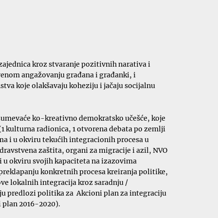
ajednica kroz stvaranje pozitivnih narativa i
tvenom angažovanju građana i građanki, i
a koje olakšavaju koheziju i jačaju socijalnu
razumevaće ko-kreativno demokratsko učešće, koje
(1 kulturna radionica, 1 otvorena debata po zemlji
a i u okviru tekućih integracionih procesa u
ravstvena zaštita, organi za migracije i azil, NVO
iti u okviru svojih kapaciteta na izazovima
 preklapanju konkretnih procesa kreiranja politike,
e lokalnih integracija kroz saradnju /
 predlozi politika za Akcioni plan za integraciju
ki plan 2016-2020).