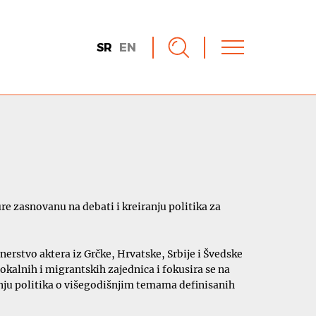
SR
EN
e zasnovanu na debati i kreiranju politika za
rstvo aktera iz Grčke, Hrvatske, Srbije i Švedske
lokalnih i migrantskih zajednica i fokusira se na
ranju politika o višegodišnjim temama definisanih