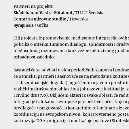
Partneri na projektu
Skådebanan Västra Götaland
/TILLT Švedska
Centar za mirovne studije
/ Hrvatska
Symβiosis
/ Grčka
Cilj projekta je promovisanje međusobne integracije ovih z
politika o interkulturalnom dijalogu, solidarnosti i druš
međusobnog razumevanja kroz vežbe inkluzivnog građanstv
pripadnost zajednice.
Sastanci će se odvijati u vidu periodičnih skupova i pod
će osmisliti partneri i zasnovaće se na metodama kulture 
+ 1 diseminacijski događaj), ugošćenim u javnim prostorim
različitim društvenim oblastima (obrazovne institucije, zd
i civilno društvo). Uključeni akteri iz svake oblasti će rad
integracije iz lokalne i evropske perspektive i učestvuju u
predlagaće / razgovaraće o konkretnim rešenjima za izazov
koordinaciju na evropskom nivou, koji istovremeno postaju
koji razvija DG za migracije i unutrašnje poslove (Strateš