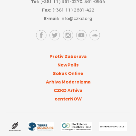
Tel:
(+381 11) 361-0270, 361-0954
Fax:
(+381 11) 2681-422
E-mail:
info@czkd.org
Protiv Zaborava
NewPolis
Sokak Online
Arhiva Modernizma
CZKD Arhiva
centerNOW