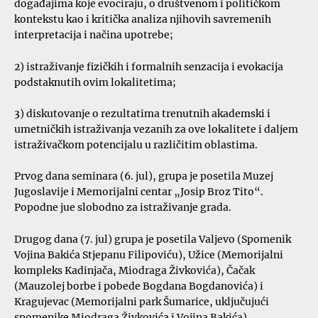
događajima koje evociraju, o društvenom i političkom
kontekstu kao i kritička analiza njihovih savremenih
interpretacija i načina upotrebe;
2) istraživanje fizičkih i formalnih senzacija i evokacija
podstaknutih ovim lokalitetima;
3) diskutovanje o rezultatima trenutnih akademski i
umetničkih istraživanja vezanih za ove lokalitete i daljem
istraživačkom potencijalu u različitim oblastima.
Prvog dana seminara (6. jul), grupa je posetila Muzej
Jugoslavije i Memorijalni centar „Josip Broz Tito“.
Popodne jue slobodno za istraživanje grada.
Drugog dana (7. jul) grupa je posetila Valjevo (Spomenik
Vojina Bakića Stjepanu Filipoviću), Užice (Memorijalni
kompleks Kadinjača, Miodraga Živkovića), Čačak
(Mauzolej borbe i pobede Bogdana Bogdanovića) i
Kragujevac (Memorijalni park Šumarice, uključujući
spomenike Miodraga Živkovića i Vojina Bakića).