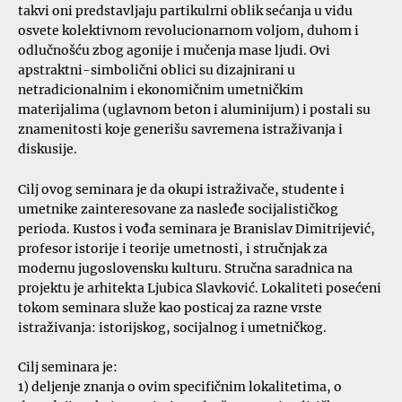
takvi oni predstavljaju partikulrni oblik sećanja u vidu
osvete kolektivnom revolucionarnom voljom, duhom i
odlučnošću zbog agonije i mučenja mase ljudi. Ovi
apstraktni-simbolični oblici su dizajnirani u
netradicionalnim i ekonomičnim umetničkim
materijalima (uglavnom beton i aluminijum) i postali su
znamenitosti koje generišu savremena istraživanja i
diskusije.
Cilj ovog seminara je da okupi istraživače, studente i
umetnike zainteresovane za nasleđe socijalističkog
perioda. Kustos i vođa seminara je Branislav Dimitrijević,
profesor istorije i teorije umetnosti, i stručnjak za
modernu jugoslovensku kulturu. Stručna saradnica na
projektu je arhitekta Ljubica Slavković. Lokaliteti posećeni
tokom seminara služe kao posticaj za razne vrste
istraživanja: istorijskog, socijalnog i umetničkog.
Cilj seminara je:
1) deljenje znanja o ovim specifičnim lokalitetima, o