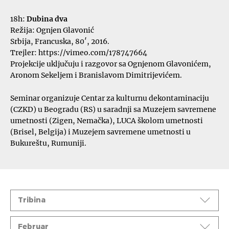
18h:
Dubina dva
Režija: Ognjen Glavonić
Srbija, Francuska, 80′, 2016.
Trejler:
https://vimeo.com/178747664
Projekcije uključuju i razgovor sa Ognjenom Glavonićem,
Aronom Sekeljem i Branislavom Dimitrijevićem.
Seminar organizuje Centar za kulturnu dekontaminaciju
(CZKD) u Beogradu (RS) u saradnji sa Muzejem savremene
umetnosti (Zigen, Nemačka), LUCA školom umetnosti
(Brisel, Belgija) i Muzejem savremene umetnosti u
Bukureštu, Rumuniji.
Događaji
Tribina
Mesec
Februar