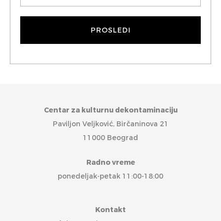
Centar za kulturnu dekontaminaciju
Paviljon Veljković, Birčaninova 21
11000 Beograd
Radno vreme
ponedeljak-petak 11:00-18:00
Kontakt