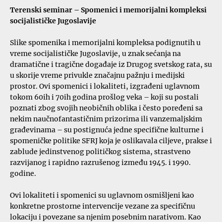
Terenski seminar – Spomenici i memorijalni kompleksi
socijalističke Jugoslavije
Slike spomenika i memorijalni kompleksa podignutih u
vreme socijalističke Jugoslavije, u znak sećanja na
dramatične i tragične događaje iz Drugog svetskog rata, su
u skorije vreme privukle značajnu pažnju i medijski
prostor. Ovi spomenici i lokaliteti, izgrađeni uglavnom
tokom 60ih i 70ih godina prošlog veka – koji su postali
poznati zbog svojih neobičnih oblika i često poređeni sa
nekim naučnofantastičnim prizorima ili vanzemaljskim
građevinama – su postignuća jedne specifične kulturne i
spomeničke politike SFRJ koja je oslikavala ciljeve, prakse i
zablude jedinstvenog političkog sistema, strastveno
razvijanog i rapidno razrušenog između 1945. i 1990.
godine.
Ovi lokaliteti i spomenici su uglavnom osmišljeni kao
konkretne prostorne intervencije vezane za specifičnu
lokaciju i povezane sa njenim posebnim narativom. Kao