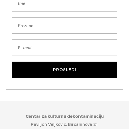
Centar za kulturnu dekontaminaciju
Paviljon Veljković, Birčaninova 21