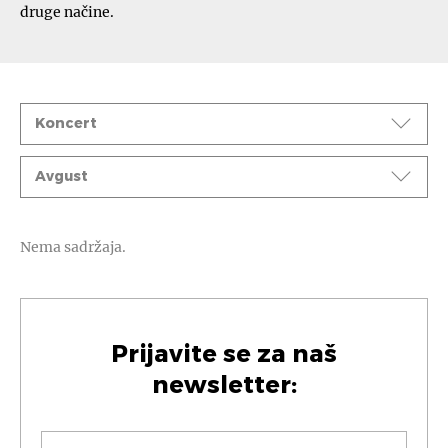
druge načine.
Događaji
Koncert
Mesec
Avgust
Nema sadržaja.
Prijavite se za naš
newsletter: