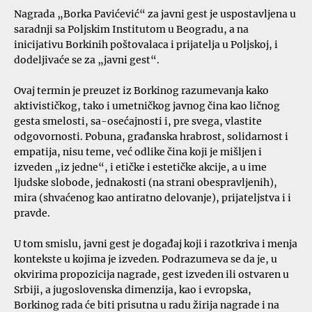
Nagrada „Borka Pavićević“ za javni gest je uspostavljena u
saradnji sa Poljskim Institutom u Beogradu, a na
inicijativu Borkinih poštovalaca i prijatelja u Poljskoj, i
dodeljivaće se za „javni gest“.
Ovaj termin je preuzet iz Borkinog razumevanja kako
aktivističkog, tako i umetničkog javnog čina kao ličnog
gesta smelosti, sa-osećajnosti i, pre svega, vlastite
odgovornosti. Pobuna, građanska hrabrost, solidarnost i
empatija, nisu teme, već odlike čina koji je mišljen i
izveden „iz jedne“, i etičke i estetičke akcije, a u ime
ljudske slobode, jednakosti (na strani obespravljenih),
mira (shvaćenog kao antiratno delovanje), prijateljstva i i
pravde.
U tom smislu, javni gest je događaj koji i razotkriva i menja
kontekste u kojima je izveden. Podrazumeva se da je, u
okvirima propozicija nagrade, gest izveden ili ostvaren u
Srbiji, a jugoslovenska dimenzija, kao i evropska,
Borkinog rada će biti prisutna u radu žirija nagrade i na