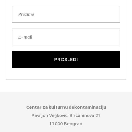
Centar za kulturnu dekontaminaciju
Paviljon Veljković, Birčaninova 21
11000 Beograd