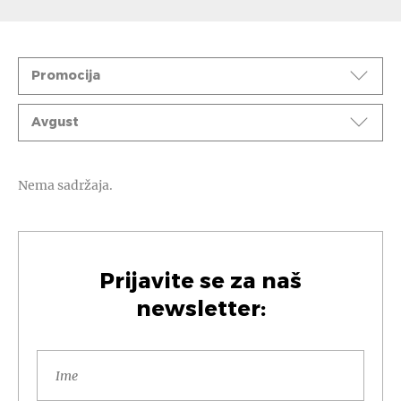
Događaji
Promocija
Mesec
Avgust
Nema sadržaja.
Prijavite se za naš
newsletter: