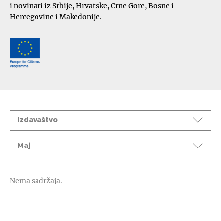
i novinari iz Srbije, Hrvatske, Crne Gore, Bosne i
Hercegovine i Makedonije.
Događaji
Izdavaštvo
Mesec
Maj
Nema sadržaja.