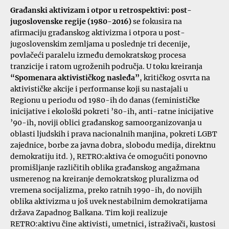
Građanski aktivizam i otpor u retrospektivi: post-
jugoslovenske regije (1980-2016)
se fokusira na
afirmaciju građanskog aktivizma i otpora u post-
jugoslovenskim zemljama u poslednje tri decenije,
povlačeći paralelu između demokratskog procesa
tranzicije i ratom ugroženih područja. U toku kreiranja
“Spomenara aktivističkog nasleđa”
, kritičkog osvrta na
aktivističke akcije i performanse koji su nastajali u
Regionu u periodu od 1980-ih do danas (feminističke
inicijative i ekološki pokreti ’80-ih, anti-ratne inicijative
’90-ih, noviji oblici građanskog samoorganizovanja u
oblasti ljudskih i prava nacionalnih manjina, pokreti LGBT
zajednice, borbe za javna dobra, slobodu medija, direktnu
demokratiju itd. ), RETRO:aktiva će omogućiti ponovno
promišljanje različitih oblika građanskog angažmana
usmerenog na kreiranje demokratskog pluralizma od
vremena socijalizma, preko ratnih 1990-ih, do novijih
oblika aktivizma u još uvek nestabilnim demokratijama
država Zapadnog Balkana. Tim koji realizuje
RETRO:aktivu čine aktivisti, umetnici, istraživači, kustosi