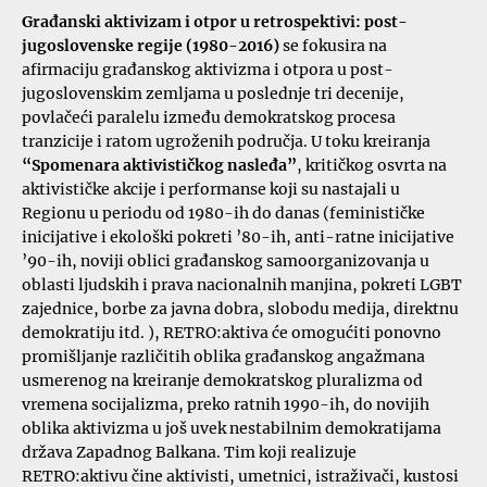
Građanski aktivizam i otpor u retrospektivi: post-
jugoslovenske regije (1980-2016)
se fokusira na
afirmaciju građanskog aktivizma i otpora u post-
jugoslovenskim zemljama u poslednje tri decenije,
povlačeći paralelu između demokratskog procesa
tranzicije i ratom ugroženih područja. U toku kreiranja
“Spomenara aktivističkog nasleđa”
, kritičkog osvrta na
aktivističke akcije i performanse koji su nastajali u
Regionu u periodu od 1980-ih do danas (feminističke
inicijative i ekološki pokreti ’80-ih, anti-ratne inicijative
’90-ih, noviji oblici građanskog samoorganizovanja u
oblasti ljudskih i prava nacionalnih manjina, pokreti LGBT
zajednice, borbe za javna dobra, slobodu medija, direktnu
demokratiju itd. ), RETRO:aktiva će omogućiti ponovno
promišljanje različitih oblika građanskog angažmana
usmerenog na kreiranje demokratskog pluralizma od
vremena socijalizma, preko ratnih 1990-ih, do novijih
oblika aktivizma u još uvek nestabilnim demokratijama
država Zapadnog Balkana. Tim koji realizuje
RETRO:aktivu čine aktivisti, umetnici, istraživači, kustosi