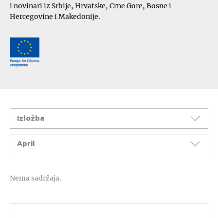
i novinari iz Srbije, Hrvatske, Crne Gore, Bosne i
Hercegovine i Makedonije.
Događaji
Izložba
Mesec
April
Nema sadržaja.