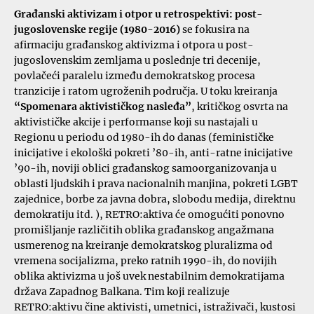
Građanski aktivizam i otpor u retrospektivi: post-
jugoslovenske regije (1980-2016)
se fokusira na
afirmaciju građanskog aktivizma i otpora u post-
jugoslovenskim zemljama u poslednje tri decenije,
povlačeći paralelu između demokratskog procesa
tranzicije i ratom ugroženih područja. U toku kreiranja
“Spomenara aktivističkog nasleđa”
, kritičkog osvrta na
aktivističke akcije i performanse koji su nastajali u
Regionu u periodu od 1980-ih do danas (feminističke
inicijative i ekološki pokreti ’80-ih, anti-ratne inicijative
’90-ih, noviji oblici građanskog samoorganizovanja u
oblasti ljudskih i prava nacionalnih manjina, pokreti LGBT
zajednice, borbe za javna dobra, slobodu medija, direktnu
demokratiju itd. ), RETRO:aktiva će omogućiti ponovno
promišljanje različitih oblika građanskog angažmana
usmerenog na kreiranje demokratskog pluralizma od
vremena socijalizma, preko ratnih 1990-ih, do novijih
oblika aktivizma u još uvek nestabilnim demokratijama
država Zapadnog Balkana. Tim koji realizuje
RETRO:aktivu čine aktivisti, umetnici, istraživači, kustosi