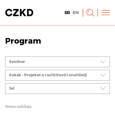
SR
EN
Program
Događaji
Seminar
Ciklusi
Sokak - Projekat o različitosti i znatiželji
Mesec
Jul
Nema sadržaja.