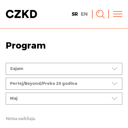
SR
EN
Program
Događaji
Sajam
Ciklusi
Pertej/Beyond/Preko 20 godina
Mesec
Maj
Nema sadržaja.