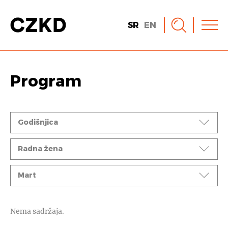
SR
EN
Program
Događaji
Godišnjica
Ciklusi
Radna žena
Mesec
Mart
Nema sadržaja.