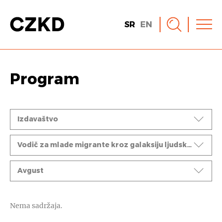
SR
EN
Program
Događaji
Izdavaštvo
Ciklusi
Vodič za mlade migrante kroz galaksiju ljudskih prava
Mesec
Avgust
Nema sadržaja.