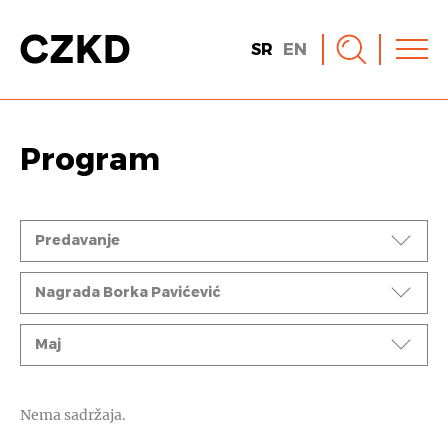
SR
EN
Program
Događaji
Predavanje
Ciklusi
Nagrada Borka Pavićević
Mesec
Maj
Nema sadržaja.