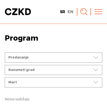
SR
EN
Program
Događaji
Predavanje
Ciklusi
Razumeti grad
Mesec
Mart
Nema sadržaja.