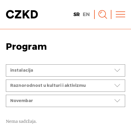
SR
EN
Program
Događaji
instalacija
Ciklusi
Raznorodnost u kulturi i aktivizmu
Mesec
Novembar
Nema sadržaja.