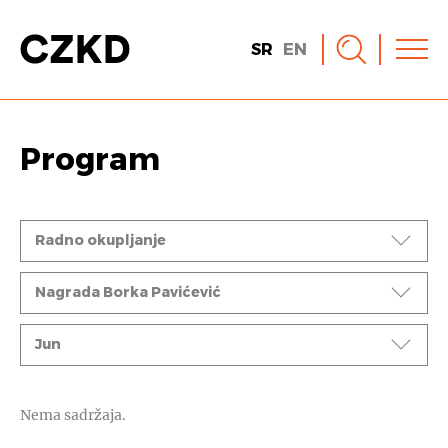
SR
EN
Program
Događaji
Radno okupljanje
Ciklusi
Nagrada Borka Pavićević
Mesec
Jun
Nema sadržaja.