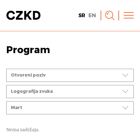
SR
EN
Program
Događaji
Otvoreni poziv
Ciklusi
Logografija zvuka
Mesec
Mart
Nema sadržaja.