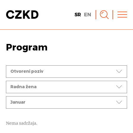
SR
EN
Program
Događaji
Otvoreni poziv
Ciklusi
Radna žena
Mesec
Januar
Nema sadržaja.