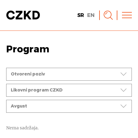
SR
EN
Program
Događaji
Otvoreni poziv
Ciklusi
Likovni program CZKD
Mesec
Avgust
Nema sadržaja.