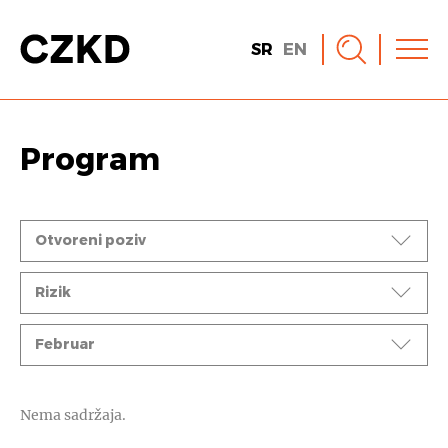
SR
EN
Program
Događaji
Otvoreni poziv
Ciklusi
Rizik
Mesec
Februar
Nema sadržaja.