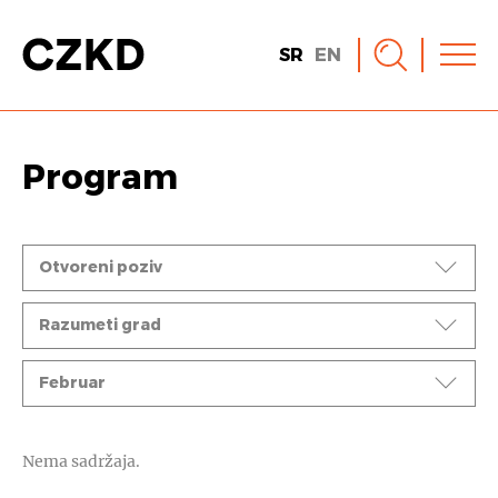
SR
EN
Program
Događaji
Otvoreni poziv
Ciklusi
Razumeti grad
Mesec
Februar
Nema sadržaja.