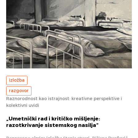
izložba
razgovor
Raznorodnost kao istrajnost: kreativne perspektive i
kolektivni uvidi
„Umetnički rad i kritičko mišljenje:
razotkrivanje sistemskog nasilja“