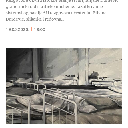
Razgovor u okviru izložbe Stanje stvari, Biljane Đurđević
„Umetnički rad i kritičko mišljenje: razotkrivanje
sistemskog nasilja“ U razgovoru učestvuju: Biljana
Đurđević, slikarka i redovna…
19.05.2026.
|
19:00