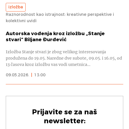
izložba
Raznorodnost kao istrajnost: kreativne perspektive i
kolektivni uvidi
Autorska vođenja kroz izložbu „Stanje
stvari“ Biljane Đurđević
Izložba Stanje stvari je zbog velikog interesovanja
produžena do 19.05. Naredne dve subote, 09.05. i 16.05, od
13 časova kroz izložbu vas vodi umetnica…
09.05.2026.
|
13:00
Prijavite se za naš
newsletter: