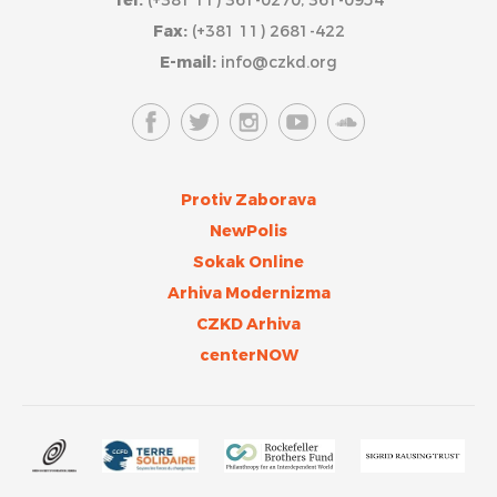
Tel:
(+381 11) 361-0270, 361-0954
Fax:
(+381 11) 2681-422
E-mail:
info@czkd.org
Protiv Zaborava
NewPolis
Sokak Online
Arhiva Modernizma
CZKD Arhiva
centerNOW