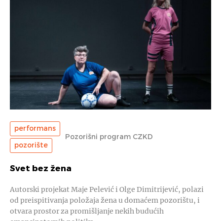
performans
Pozorišni program CZKD
pozorište
Svet bez žena
Autorski projekat Maje Pelević i Olge Dimitrijević, polazi
od preispitivanja položaja žena u domaćem pozorištu, i
otvara prostor za promišljanje nekih budućih