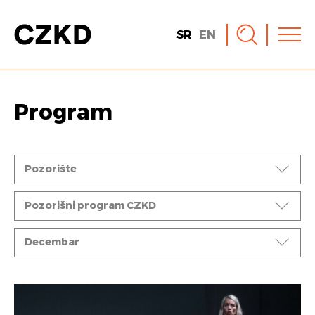
SR
EN
Program
Događaji
Pozorište
Ciklusi
Pozorišni program CZKD
Mesec
Decembar