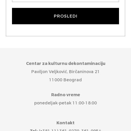
Centar za kulturnu dekontaminaciju
Paviljon Veljković, Birčaninova 21
11000 Beograd
Radno vreme
ponedeljak-petak 11:00-18:00
Kontakt