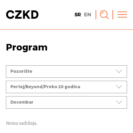
SR
EN
Program
Događaji
Pozorište
Ciklusi
Pertej/Beyond/Preko 20 godina
Mesec
Decembar
Nema sadržaja.