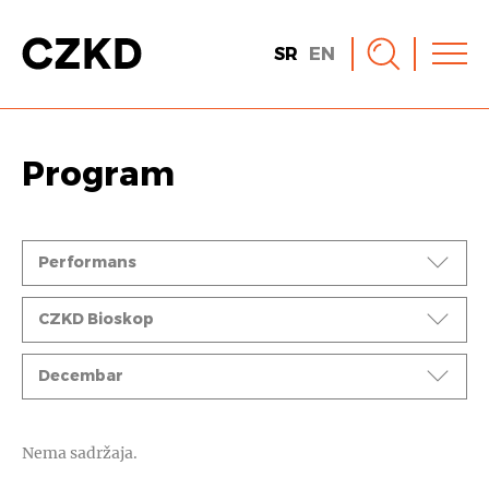
SR
EN
Program
Događaji
Performans
Ciklusi
CZKD Bioskop
Mesec
Decembar
Nema sadržaja.