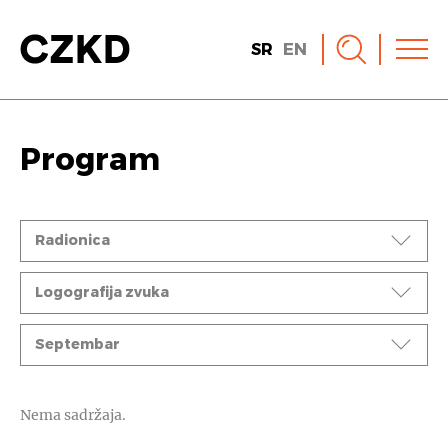
SR
EN
Program
Događaji
Radionica
Ciklusi
Logografija zvuka
Mesec
Septembar
Nema sadržaja.