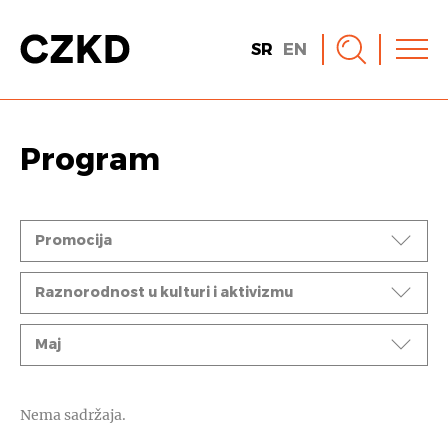
SR
EN
Program
Događaji
Promocija
Ciklusi
Raznorodnost u kulturi i aktivizmu
Mesec
Maj
Nema sadržaja.