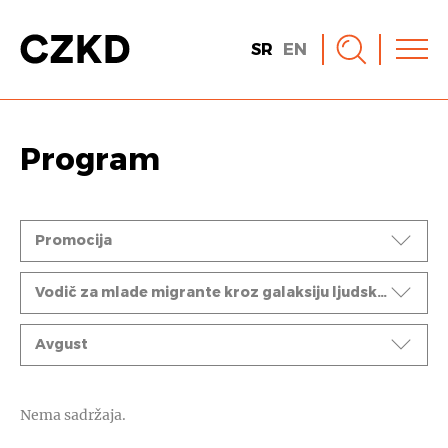
SR
EN
Program
Događaji
Promocija
Ciklusi
Vodič za mlade migrante kroz galaksiju ljudskih prava
Mesec
Avgust
Nema sadržaja.