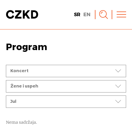
SR
EN
Program
Događaji
Koncert
Ciklusi
Žene i uspeh
Mesec
Jul
Nema sadržaja.