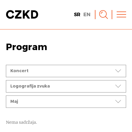
SR
EN
Program
Događaji
Koncert
Ciklusi
Logografija zvuka
Mesec
Maj
Nema sadržaja.