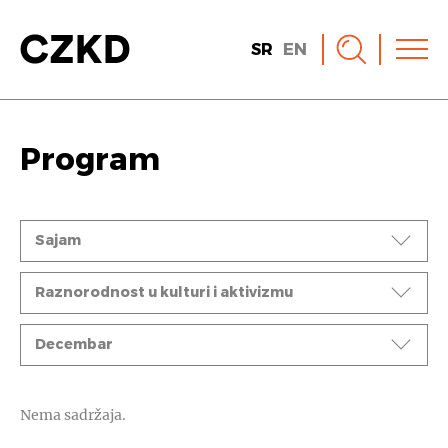
SR
EN
Program
Događaji
Sajam
Ciklusi
Raznorodnost u kulturi i aktivizmu
Mesec
Decembar
Nema sadržaja.