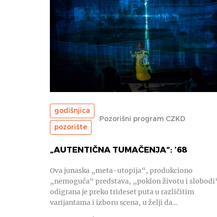
godišnjica
Pozorišni program CZKD
pozorište
„AUTENTIČNA TUMAČENJA“: ’68
Ova junaska „meta-utopija“, produkciono
„nemoguća“ predstava, „poklon životu i slobodi
odigrana je preko trideset puta u različitim
varijantama i izboru scena, u želji da…