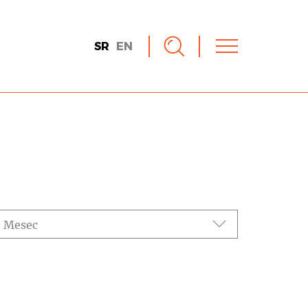
SR
EN
Mesec