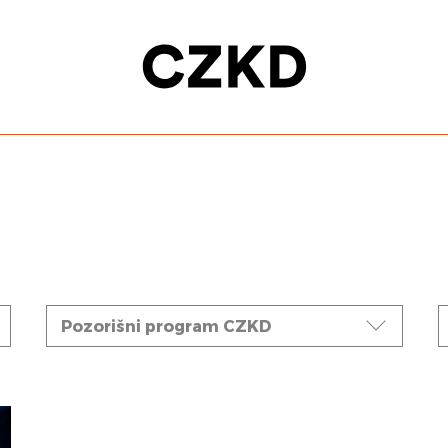
Ciklusi
Pozorišni program CZKD