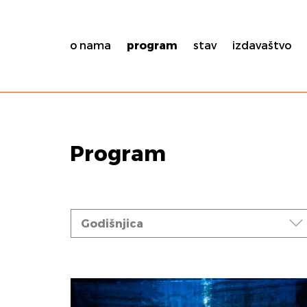
o nama
program
stav
izdavaštvo
Program
Događaji
Godišnjica