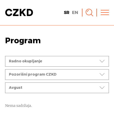
SR
EN
Program
Događaji
Radno okupljanje
Ciklusi
Pozorišni program CZKD
Mesec
Avgust
Nema sadržaja.