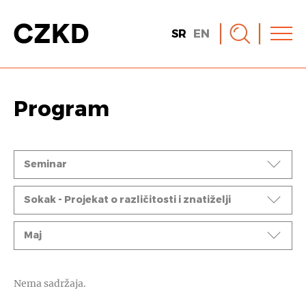
SR
EN
Program
Događaji
Seminar
Ciklusi
Sokak - Projekat o različitosti i znatiželji
Mesec
Maj
Nema sadržaja.