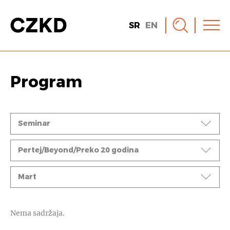
SR
EN
Program
Događaji
Seminar
Ciklusi
Pertej/Beyond/Preko 20 godina
Mesec
Mart
Nema sadržaja.