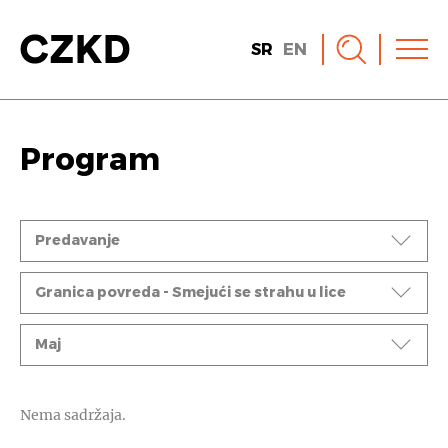
SR
EN
Program
Događaji
Predavanje
Ciklusi
Granica povreda - Smejući se strahu u lice
Mesec
Maj
Nema sadržaja.