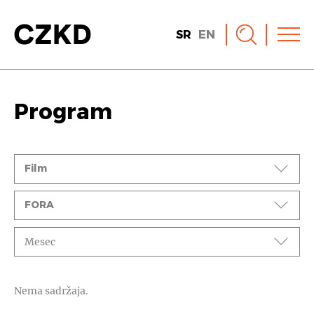
SR
EN
Program
Događaji
Film
Ciklusi
FORA
Mesec
Nema sadržaja.