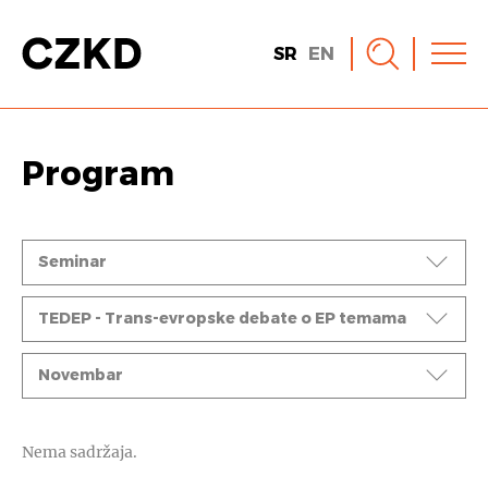
SR
EN
Program
Događaji
Seminar
Ciklusi
TEDEP - Trans-evropske debate o EP temama
Mesec
Novembar
Nema sadržaja.