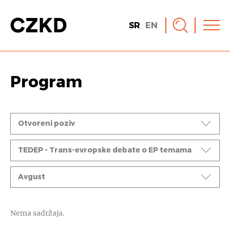
SR
EN
Program
Događaji
Otvoreni poziv
Ciklusi
TEDEP - Trans-evropske debate o EP temama
Mesec
Avgust
Nema sadržaja.