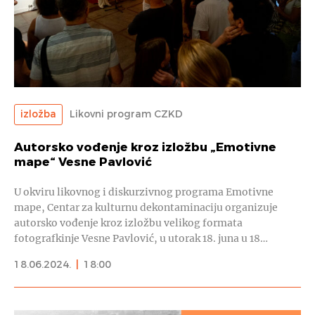
izložba
Likovni program CZKD
Autorsko vođenje kroz izložbu „Emotivne
mape“ Vesne Pavlović
U okviru likovnog i diskurzivnog programa Emotivne
mape, Centar za kulturnu dekontaminaciju organizuje
autorsko vođenje kroz izložbu velikog formata
fotografkinje Vesne Pavlović, u utorak 18. juna u 18…
18.06.2024.
|
18:00