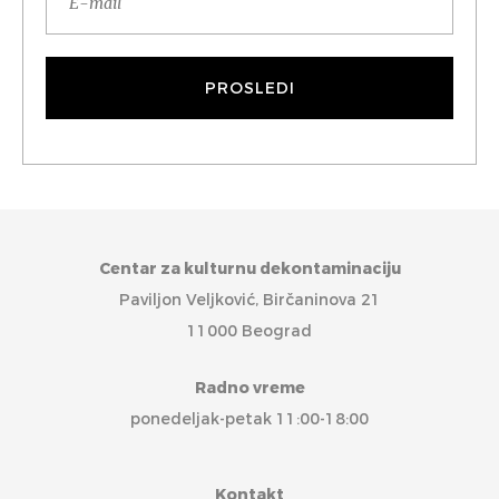
Centar za kulturnu dekontaminaciju
Paviljon Veljković, Birčaninova 21
11000 Beograd
Radno vreme
ponedeljak-petak 11:00-18:00
Kontakt