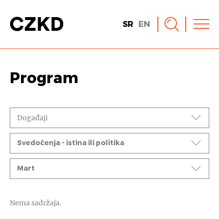
SR
EN
Program
Događaji
Ciklusi
Svedočenja - istina ili politika
Mesec
Mart
Nema sadržaja.